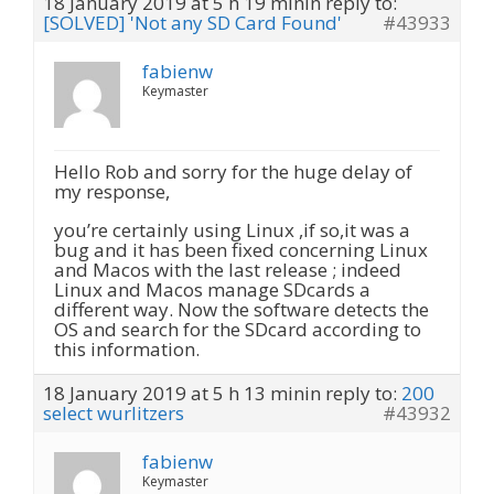
18 January 2019 at 5 h 19 min
in reply to:
[SOLVED] 'Not any SD Card Found'
#43933
fabienw
Keymaster
Hello Rob and sorry for the huge delay of
my response,
you’re certainly using Linux ,if so,it was a
bug and it has been fixed concerning Linux
and Macos with the last release ; indeed
Linux and Macos manage SDcards a
different way. Now the software detects the
OS and search for the SDcard according to
this information.
18 January 2019 at 5 h 13 min
in reply to:
200
select wurlitzers
#43932
fabienw
Keymaster