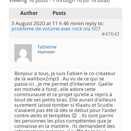
Viewing 16 posts - 1 through 16 (of 16 total)
Author
Posts
3 August 2020 at 11 h 46 min
in reply to:
probleme de volume avec rock ola 507
#47643
fabienw
Keymaster
Bonjour à tous, je suis Fabien le co-créateur
de la wallbox2mp3 . Au vu de ce qui se
passe ici , je me permet d’intervenir. Gaëlle
est motivée à fond , elle adore cette
communauté et ce projet qu’elle a repris à
bout de ses petits bras. Elle aurait d’ailleurs
surement laissé tomber si Klaatu et Scudie
n’avaient pas été là dès le début pour l’aider
contre vents et tempêtes 😉 . Ils sont parmi
les personnes les plus compétentes que je
connaisse en la matière . Ils demandent des