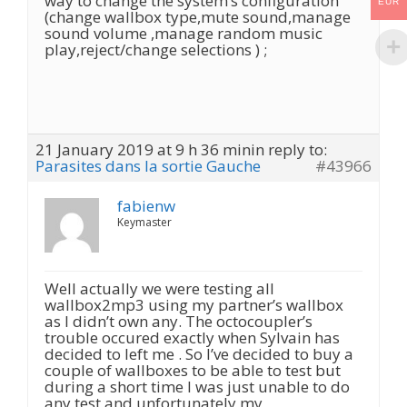
way to change the system’s configuration
EUR
(change wallbox type,mute sound,manage
sound volume ,manage random music
play,reject/change selections ) ;
21 January 2019 at 9 h 36 min
in reply to:
Parasites dans la sortie Gauche
#43966
fabienw
Keymaster
Well actually we were testing all
wallbox2mp3 using my partner’s wallbox
as I didn’t own any. The octocoupler’s
trouble occured exactly when Sylvain has
decided to left me . So I’ve decided to buy a
couple of wallboxes to be able to test but
during a short time I was just unable to do
any test,and unfortunately my