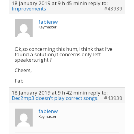
18 January 2019 at 9 h 45 min
in reply to:
Improvements
#43939
fabienw
Keymaster
Ok,so concerning this hum,I think that I’ve
found a solution,it concerns only left
speakers,right ?
Cheers,
Fab
18 January 2019 at 9 h 42 min
in reply to:
Dec2mp3 doesn't play correct songs.
#43938
fabienw
Keymaster