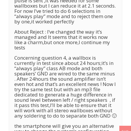
pulse is sent ,It was needed for some
wallboxes but I can reduce it at 2.1 seconds.
For now I’ve tried to do 6 selections in
“always play” mode and to reject them one
by one,it worked perfectly
About Reject : I’ve changed the way it’s
managed and It seems that it works now
like a charm,but once more,I continue my
tests
Concerning question 4, a wallbox is
currently in test since about 24 hours;it’s in
“always play” class AB mode and both
speakers’ GND are wired to the same minus
. After 24hours the sound amplifier isn’t
even hot and that’s an excellent news ! Now I
try the same test but with an mp3 file
dedicated to generate a huge difference in
sound level between left / right speakers , if
it pass this test,I’ll be able to ensure that it
will work with all stereo wallboxes without
any soldering to do to separate both GND 🙂
the smartphone will give you an alternative