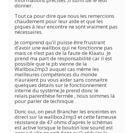
informations précises ,il suffit de le leur
donner.
Tout ca pour dire que nous les remercions
chaudement pour leur aide et que les
piques à leur encontre ne sont vraiment pas
nécessaires.
Je comprend qu’il puisse être frustrant
d’avoir une wallbox qui ne fonctionne pas
mais ce n’est pas de la faute de Klaatu. Je
prend ma part de responsabilité car il est
possible que le pb vienne de la
Wallbox2mp3 auquel cas même les
meilleures compétences du monde
n’auraient pu vous aider sans connaitre
quelques détails sur le fonctionnement
interne du système.Je prend donc le
relais.parenthèse fermée , nous sommes là
pour parler de technique .
Donc oui, on peut Brancher les enceintes en
direct sur la wallbox2mp3 et cette fameuse
résistance de 47 ohms d’après le schémas
est active lorsque le bouton low sound est
appuyé,elle ne sert donc qu’à réduire le